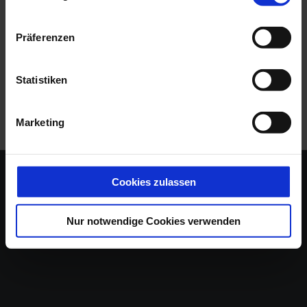
www.dat.de unentgeltlich erhältlich ist. Angaben zu den
Kraftstoffverbräuchen und CO₂-Emissionen sowie CO₂-
Präferenzen
Klassen; bei Spannbreiten in Abhängigkeit von der
gewählten Ausstattung.
Statistiken
Marketing
Cookies zulassen
Nur notwendige Cookies verwenden