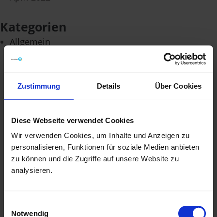
Kategorien
Allgemein
Zustimmung
Details
Über Cookies
Hinweis nach Richtlinie 1999/94/EG in der jeweils
gegenwärtig geltenden Fassung: Weitere Informationen
Diese Webseite verwendet Cookies
zum offiziellen Kraftstoffverbrauch und den offiziellen
Wir verwenden Cookies, um Inhalte und Anzeigen zu
spezifischen CO₂-Emissionen neuer
personalisieren, Funktionen für soziale Medien anbieten
Personenkraftwagen können dem „Leitfaden über den
zu können und die Zugriffe auf unsere Website zu
Kraftstoffverbrauch, die CO₂-Emissionen und den
analysieren.
Stromverbrauch neuer Personenkraftwagen“
entnommen werden, der an allen Verkaufsstellen und
bei der
DAT Deutsche Automobil Treuhand
GmbH,
Einwilligungsauswahl
Helmuth-Hirth-Straße 1, D-73760 Ostfildern oder unter
Notwendig