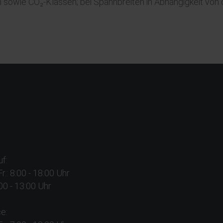
sowie CO₂-Klassen; bei Spannbreiten in Abhängigkeit von 
f:
Fr.: 8:00 - 18:00 Uhr
:00 - 13:00 Uhr
e: