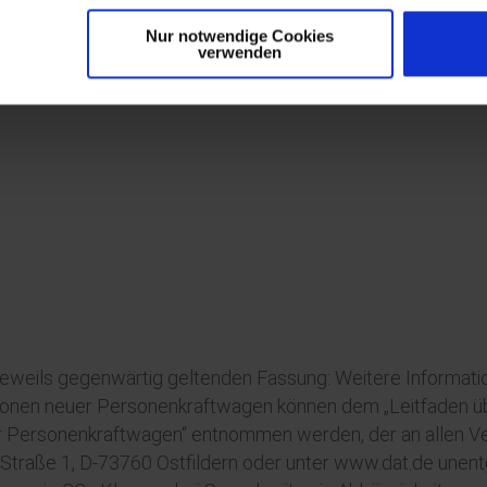
Nur notwendige Cookies
REINBAREN
TERMIN IN WETZLAR
verwenden
 jeweils gegenwärtig geltenden Fassung: Weitere Informatio
sionen neuer Personenkraftwagen können dem „Leitfaden üb
 Personenkraftwagen“ entnommen werden, der an allen Ver
raße 1, D-73760 Ostfildern oder unter www.dat.de unentgel