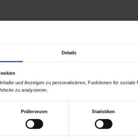
e ihren persönlichen
in
Details
ermin doch mal online.
Cookies
nhalte und Anzeigen zu personalisieren, Funktionen für soziale
nen aus unseren Service-Leistungen für die Marken VW, Aud
Website zu analysieren.
Präferenzen
Statistiken