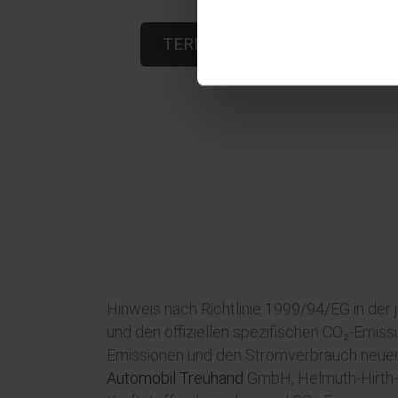
TERMIN IN HÜTTENBERG VE
Hinweis nach Richtlinie 1999/94/EG in der
und den offiziellen spezifischen CO₂-Emis
Emissionen und den Stromverbrauch neuer
Automobil Treuhand
GmbH, Helmuth-Hirth-St