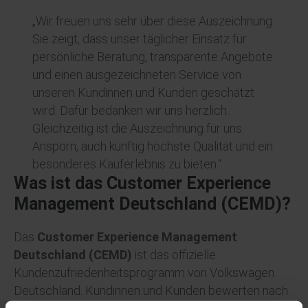
„Wir freuen uns sehr über diese Auszeichnung.
Sie zeigt, dass unser täglicher Einsatz für
persönliche Beratung, transparente Angebote
und einen ausgezeichneten Service von
unseren Kundinnen und Kunden geschätzt
wird. Dafür bedanken wir uns herzlich.
Gleichzeitig ist die Auszeichnung für uns
Ansporn, auch künftig höchste Qualität und ein
besonderes Kauferlebnis zu bieten.“
Was ist das Customer Experience
Management Deutschland (CEMD)?
Das
Customer Experience Management
Deutschland (CEMD)
ist das offizielle
Kundenzufriedenheitsprogramm von Volkswagen
Deutschland. Kundinnen und Kunden bewerten nach