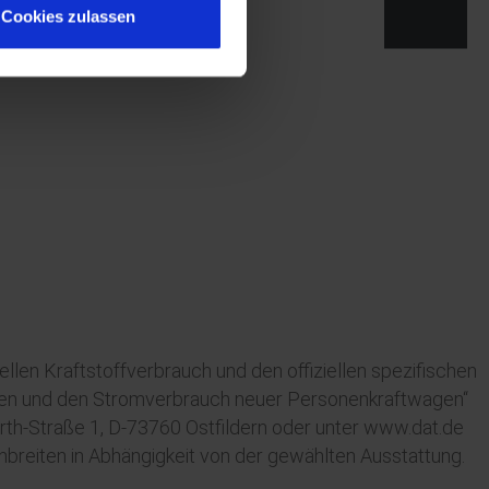
Cookies zulassen
llen Kraftstoffverbrauch und den offiziellen spezifischen
onen und den Stromverbrauch neuer Personenkraftwagen“
h-Straße 1, D-73760 Ostfildern oder unter www.dat.de
nbreiten in Abhängigkeit von der gewählten Ausstattung.