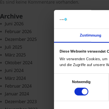
Es sind keine Kommentare vorhanden.
Archive
Juni 2026
Februar 2026
Zustimmung
Dezember 2025
Juli 2025
Diese Webseite verwendet 
März 2025
Wir verwenden Cookies, um I
Oktober 2024
und die Zugriffe auf unsere 
Juni 2024
Einwilligungsauswahl
März 2024
Notwendig
Februar 2024
Januar 2024
Dezember 2023