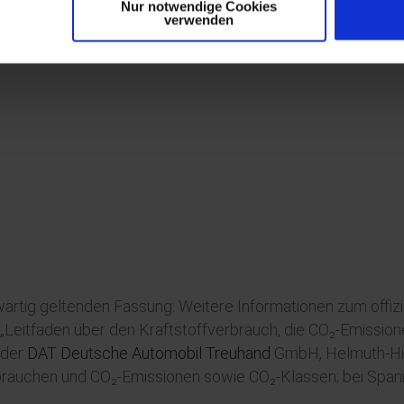
Nur notwendige Cookies
verwenden
ärtig geltenden Fassung: Weitere Informationen zum offizie
eitfaden über den Kraftstoffverbrauch, die CO₂-Emissi
 der
DAT Deutsche Automobil Treuhand
GmbH, Helmuth-Hirt
erbräuchen und CO₂-Emissionen sowie CO₂-Klassen; bei Span