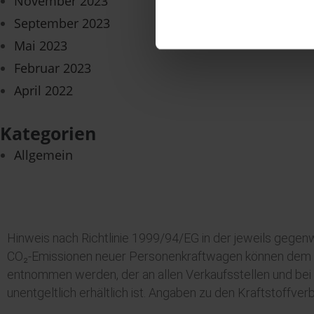
November 2023
September 2023
Mai 2023
Februar 2023
April 2022
Kategorien
Allgemein
Hinweis nach Richtlinie 1999/94/EG in der jeweils gegenw
CO₂-Emissionen neuer Personenkraftwagen können dem „L
entnommen werden, der an allen Verkaufsstellen und bei
unentgeltlich erhältlich ist. Angaben zu den Kraftstoffv