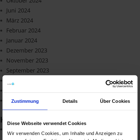
Oktober 2024
Juni 2024
März 2024
Februar 2024
Januar 2024
Dezember 2023
November 2023
September 2023
Mai 2023
Februar 2023
April 2022
Zustimmung
Details
Über Cookies
Kategorien
Diese Webseite verwendet Cookies
Allgemein
Wir verwenden Cookies, um Inhalte und Anzeigen zu