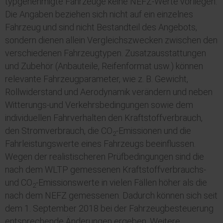
typgenehmigte Fahrzeuge keine NEFZ-Werte vorliegen.
Die Angaben beziehen sich nicht auf ein einzelnes
Fahrzeug und sind nicht Bestandteil des Angebots,
sondern dienen allein Vergleichszwecken zwischen den
verschiedenen Fahrzeugtypen. Zusatzausstattungen
und
Zubehör
(Anbauteile, Reifenformat usw.) können
relevante Fahrzeugparameter, wie z. B. Gewicht,
Rollwiderstand und Aerodynamik verändern und neben
Witterungs-und Verkehrsbedingungen sowie dem
individuellen Fahrverhalten den Kraftstoffverbrauch,
den Stromverbrauch, die CO
-Emissionen und die
2
Fahrleistungswerte eines Fahrzeugs beeinflussen.
Wegen der realistischeren Prüfbedingungen sind die
nach dem
WLTP
gemessenen Kraftstoffverbrauchs-
und CO
-Emissionswerte in vielen Fällen höher als die
2
nach dem NEFZ gemessenen. Dadurch können sich seit
dem 1. September 2018 bei der Fahrzeugbesteuerung
entsprechende Änderungen ergeben. Weitere