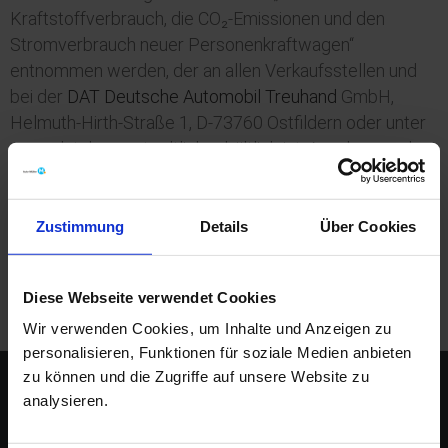
Kraftstoffverbrauch, die CO₂-Emissionen und den
Stromverbrauch neuer Personenkraftwagen“
entnommen werden, der an allen Verkaufsstellen und
bei der
DAT Deutsche Automobil Treuhand
GmbH,
Helmuth-Hirth-Straße 1, D-73760 Ostfildern oder unter
www.dat.de unentgeltlich erhältlich ist. Angaben zu den
Kraftstoffverbräuchen und CO₂-Emissionen sowie CO₂-
Klassen; bei Spannbreiten in Abhängigkeit von der
gewählten Ausstattung.
Zustimmung
Details
Über Cookies
Diese Webseite verwendet Cookies
Wir verwenden Cookies, um Inhalte und Anzeigen zu
personalisieren, Funktionen für soziale Medien anbieten
zu können und die Zugriffe auf unsere Website zu
analysieren.