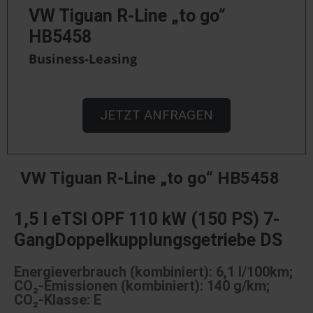
VW Tiguan R-Line „to go“
HB5458
Business-Leasing
JETZT ANFRAGEN
VW Tiguan R-Line „to go“ HB5458
1,5 l eTSI OPF 110 kW (150 PS) 7-
GangDoppelkupplungsgetriebe DS
Energieverbrauch (kombiniert): 6,1 l/100km;
CO₂-Emissionen (kombiniert): 140 g/km;
CO₂-Klasse: E