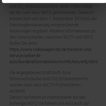
dem
WLTP
gemessenen Kraftstoffverbrauchs-
und CO
-Emissionswerte in vielen Fällen höher
2
als die nach dem NEFZ gemessenen. Dadurch
können sich seit dem 1. September 2018 bei der
Fahrzeugbesteuerung entsprechende
Änderungen ergeben. Weitere Informationen zu
den Unterschieden zwischen
WLTP
und NEFZ
finden Sie unter
https://www.volkswagen.de/de/besitzer-und-
service/ueber-ihr-
auto/kundeninformationen/rechtliches/wltp.html
Die angegebenen Kraftstoff-, bzw.
Stromverbräuche und CO2-Emissionswerte
wurden nach dem WLTP-Prüfverfahren
ermittelt.
Dieses Verfahren ist realitätsnäher als das
bisherige NEFZ-Verfahren und wird auch zur