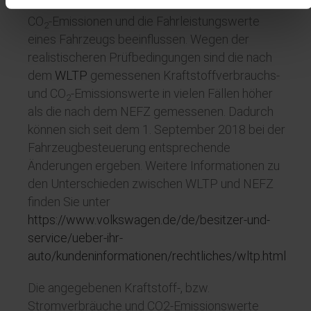
Kraftstoffverbrauch, den Stromverbrauch, die
CO
-Emissionen und die Fahrleistungswerte
2
eines Fahrzeugs beeinflussen. Wegen der
realistischeren Prüfbedingungen sind die nach
dem
WLTP
gemessenen Kraftstoffverbrauchs-
und CO
-Emissionswerte in vielen Fällen höher
2
als die nach dem NEFZ gemessenen. Dadurch
können sich seit dem 1. September 2018 bei der
Fahrzeugbesteuerung entsprechende
Änderungen ergeben. Weitere Informationen zu
den Unterschieden zwischen
WLTP
und NEFZ
finden Sie unter
https://www.volkswagen.de/de/besitzer-und-
service/ueber-ihr-
auto/kundeninformationen/rechtliches/wltp.html
Die angegebenen Kraftstoff-, bzw.
Stromverbräuche und CO2-Emissionswerte