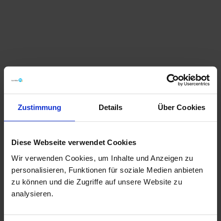
*Ein Angebot der Volkswagen Bank GmbH, bzw.
Audi / SKODA Bank, Zweigniederlassung der
Volkswagen Bank GmbH Gifhorner Str. 57, 38112
Zustimmung
Details
Über Cookies
Braunschweig. Bonität vorausgesetzt.
** Versicherer für den Kreditschutzbrief ist die
Diese Webseite verwendet Cookies
Cardif Allgemeine Versicherung/Cardif
Wir verwenden Cookies, um Inhalte und Anzeigen zu
Lebensversicherung, Friolzheimer Str. 6, 70499
personalisieren, Funktionen für soziale Medien anbieten
Stuttgart. Amtsgericht Stuttgart, HRB
zu können und die Zugriffe auf unsere Website zu
18173/18182.
analysieren.