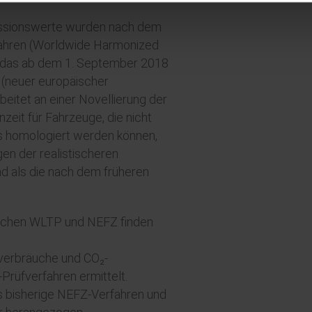
ssionswerte wurden nach dem
ahren (Worldwide Harmonized
t, das ab dem 1. September 2018
 (neuer europäischer
eitet an einer Novellierung der
eit für Fahrzeuge, die nicht
s homologiert werden können,
n der realistischeren
nd als die nach dem früheren
ischen WLTP und NEFZ finden
mverbräuche und CO₂-
üfverfahren ermittelt.
as bisherige NEFZ-Verfahren und