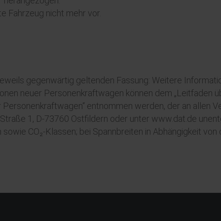
r herangezogen.
te Fahrzeug nicht mehr vor.
 jeweils gegenwärtig geltenden Fassung: Weitere Informatio
sionen neuer Personenkraftwagen können dem „Leitfaden üb
 Personenkraftwagen“ entnommen werden, der an allen Ver
raße 1, D-73760 Ostfildern oder unter www.dat.de unentgel
sowie CO₂-Klassen; bei Spannbreiten in Abhängigkeit von 