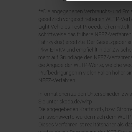
**Die angegebenen Verbrauchs- und Emi
gesetzlich vorgeschriebenen WLTP-Verf
Light Vehicles Test Procedure) ermittel
schrittweise das frühere NEFZ-Verfahren
Fahrzyklus) ersetzte. Der Gesetzgeber arb
Pkw-EnVKV und empfiehlt in der Zwischenz
mehr auf Grundlage des NEFZ-Verfahren
die Angabe der WLTP-Werte, welche wege
Prüfbedingungen in vielen Fällen höher si
NEFZ-Verfahren.
Informationen zu den Unterschieden zw
Sie unter skoda.de/wltp
Die angegebenen Kraftstoff-, bzw. Stro
Emissionswerte wurden nach dem WLTP-Pr
Dieses Verfahren ist realitätsnäher als d