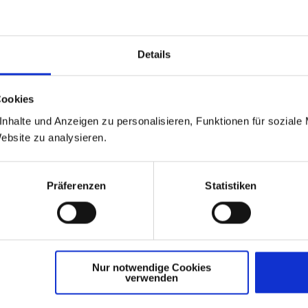
_innen gültig bis 31.01.2025
.
ederlassung der Volkswagen
Details
12 Braunschweig. Alle Werte
gl. Zulassungskosten (im Kreis
erregionalen Zulassungen fragen
Cookies
usgesetzt. Änderungen und
nhalte und Anzeigen zu personalisieren, Funktionen für soziale
zw. Prämien sind im Angebot
Website zu analysieren.
Angaben basieren auf den
Präferenzen
Statistiken
n Mehrpreis.
nd CO₂-Emissionen sowie CO₂-
Nur notwendige Cookies
verwenden
ngigkeit von der jeweiligen