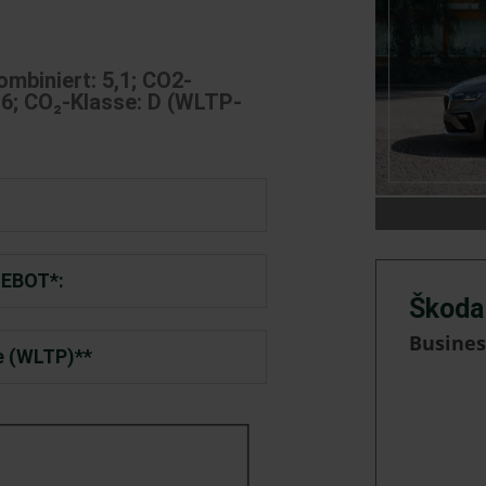
ombiniert: 5,1; CO2-
16; CO₂-Klasse: D (WLTP-
EBOT*:
Škoda
Busines
e (WLTP)**