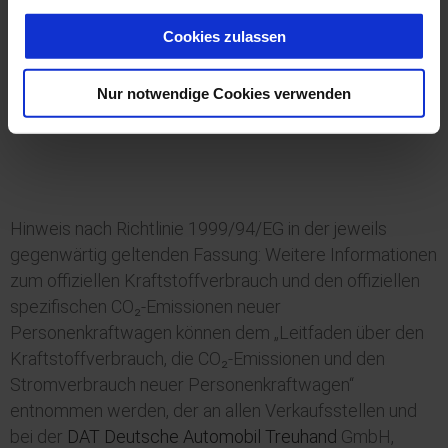
Cookies zulassen
JETZT ANFRAGEN
Nur notwendige Cookies verwenden
Hinweis nach Richtlinie 1999/94/EG in der jeweils
gegenwärtig geltenden Fassung: Weitere Informationen
zum offiziellen Kraftstoffverbrauch und den offiziellen
spezifischen CO₂-Emissionen neuer
Personenkraftwagen können dem „Leitfaden über den
Kraftstoffverbrauch, die CO₂-Emissionen und den
Stromverbrauch neuer Personenkraftwagen“
entnommen werden, der an allen Verkaufsstellen und
bei der
DAT Deutsche Automobil Treuhand
GmbH,