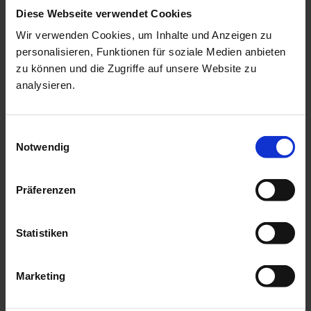
Diese Webseite verwendet Cookies
Informationen zu den Unterschieden zwischen WLTP
Wir verwenden Cookies, um Inhalte und Anzeigen zu
und NEFZ finden Sie unter skoda.de/wltp
personalisieren, Funktionen für soziale Medien anbieten
Die angegebenen Kraftstoff-, bzw. Stromverbräuche
zu können und die Zugriffe auf unsere Website zu
und CO₂-Emissionswerte wurden nach dem WLTP-
analysieren.
Prüfverfahren ermittelt.
Dieses Verfahren ist realitätsnäher als das bisherige
Einwilligungsauswahl
NEFZ-Verfahren und wird auch zur Bemessung der
Notwendig
KFZ-Steuer herangezogen.
Die NEFZ-Werte liegen für das dargestellte Fahrzeug
nicht mehr vor.
Präferenzen
189,-€
monatlich ab
*
Statistiken
Škoda Kamiq Essence 1.0 TSI
Marketing
Privat-Leasing