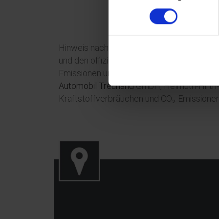
Hinweis nach Richtlinie 1999/94/EG in der
und den offiziellen spezifischen CO₂-Emis
Emissionen und den Stromverbrauch neuer
Automobil Treuhand
GmbH, Helmuth-Hirth-St
Kraftstoffverbräuchen und CO₂-Emissionen 