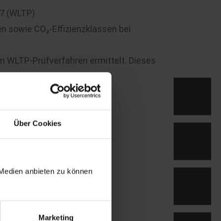
27 (WLTP)
n sowie CO₂-Effizienzklassen bei
 WLTP-Prüfverfahren ermittelt. Dieses
er KFZ-Steuer herangezogen.
Über Cookies
 Medien anbieten zu können
Marketing