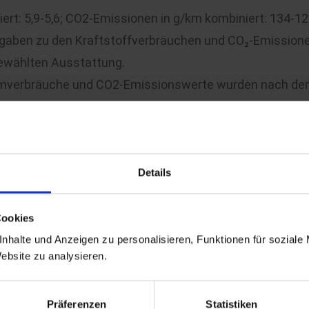
iert: 5,9-5,6; CO2-Emissionen in g/km kombiniert: 134-1
gaben zu den Kraftstoffverbräuchen und CO₂-Emissione
gewählten Ausstattung.
romverbräuche und CO2-Emissionswerte wurden nach dem
bisherige NEFZ-Verfahren und wird auch zur Bemessung d
lte Fahrzeug nicht mehr vor.
Details
Cookies
FACEBOOK
nhalte und Anzeigen zu personalisieren, Funktionen für soziale
Website zu analysieren.
INSTAGRAM
Präferenzen
Statistiken