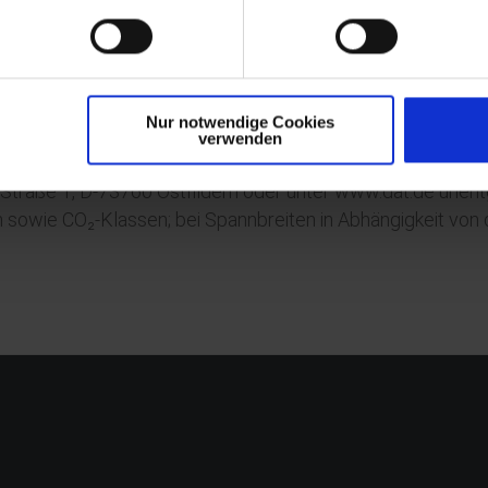
 jeweils gegenwärtig geltenden Fassung: Weitere Informatio
Nur notwendige Cookies
sionen neuer Personenkraftwagen können dem „Leitfaden üb
verwenden
 Personenkraftwagen“ entnommen werden, der an allen Ver
raße 1, D-73760 Ostfildern oder unter www.dat.de unentgel
sowie CO₂-Klassen; bei Spannbreiten in Abhängigkeit von 