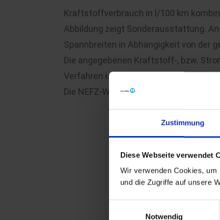
Kraftstoffverbrauch in l/100 km kombin
Abbildung zeigt Sonderausstattung. An
Spannbreiten in Abhängigkeit von der 
Die angegebenen Kraftstoff-, bzw. St
Verfahren ist realitätsnäher als das 
Die NEFZ-Werte liegen für das dargestel
Zustimmung
Diese Webseite verwendet 
Wir verwenden Cookies, um I
und die Zugriffe auf unsere 
Einwilligungsauswahl
Notwendig