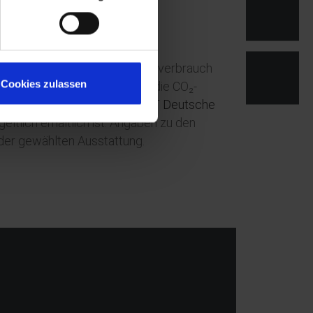
nen zum offiziellen Kraftstoffverbrauch
Cookies zulassen
er den Kraftstoffverbrauch, die CO₂-
kaufsstellen und bei der
DAT Deutsche
tlich erhältlich ist. Angaben zu den
der gewählten Ausstattung.