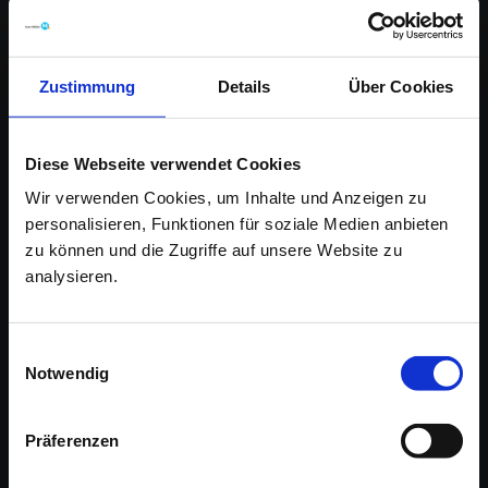
Zustimmung
Details
Über Cookies
Diese Webseite verwendet Cookies
Wir verwenden Cookies, um Inhalte und Anzeigen zu
personalisieren, Funktionen für soziale Medien anbieten
zu können und die Zugriffe auf unsere Website zu
Auto-Müller GmbH & Co. KG
analysieren.
Hessenstrasse 1
35625 Hüttenberg
Einwilligungsauswahl
Notwendig
Tel. +49 6441-9797-0
Fax +49 6441-9797-55
info@auto-mueller-online.de
Präferenzen