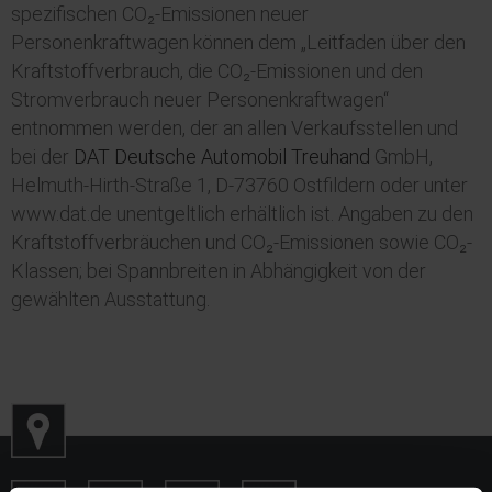
spezifischen CO₂-Emissionen neuer
Personenkraftwagen können dem „Leitfaden über den
Kraftstoffverbrauch, die CO₂-Emissionen und den
Stromverbrauch neuer Personenkraftwagen“
entnommen werden, der an allen Verkaufsstellen und
bei der
DAT Deutsche Automobil Treuhand
GmbH,
Helmuth-Hirth-Straße 1, D-73760 Ostfildern oder unter
www.dat.de unentgeltlich erhältlich ist. Angaben zu den
Kraftstoffverbräuchen und CO₂-Emissionen sowie CO₂-
Klassen; bei Spannbreiten in Abhängigkeit von der
gewählten Ausstattung.