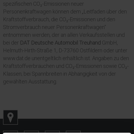
spezifischen CO₂-Emissionen neuer
Personenkraftwagen können dem „Leitfaden über den
Kraftstoffverbrauch, die CO₂-Emissionen und den
Stromverbrauch neuer Personenkraftwagen“
entnommen werden, der an allen Verkaufsstellen und
bei der
DAT Deutsche Automobil Treuhand
GmbH,
Helmuth-Hirth-Straße 1, D-73760 Ostfildern oder unter
www.dat.de unentgeltlich erhältlich ist. Angaben zu den
Kraftstoffverbräuchen und CO₂-Emissionen sowie CO₂-
Klassen; bei Spannbreiten in Abhängigkeit von der
gewählten Ausstattung.