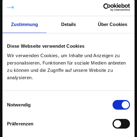
Zustimmung
Details
Über Cookies
Diese Webseite verwendet Cookies
Wir verwenden Cookies, um Inhalte und Anzeigen zu
personalisieren, Funktionen für soziale Medien anbieten
zu können und die Zugriffe auf unsere Website zu
Auto-Müller GmbH & Co. KG
analysieren.
Hessenstrasse 1
35625 Hüttenberg
Einwilligungsauswahl
Notwendig
Tel. +49 6441-9797-0
Fax +49 6441-9797-55
info@auto-mueller-online.de
Präferenzen